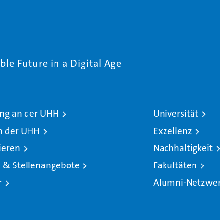
le Future in a Digital Age
ng an der UHH
Universität
n der UHH
Exzellenz
ieren
Nachhaltigkeit
e & Stellenangebote
Fakultäten
r
Alumni-Netzwe