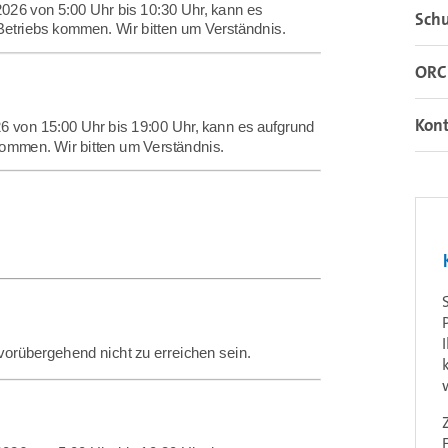
Sch
ORC
Kon