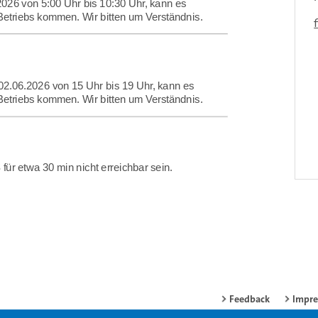
f
Feedback
Impr