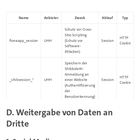
Name
Anbieter
Zweck
Ablauf
Typ
Schutz vor Cross-
Site-Scripting
HTTP
fionaapp_session
UHH
(Schutz vor
Session
Cookie
Software-
Attacken)
Speichern der
Shibboleth-
Anmeldung an
HTTP
_shibsession_*
UHH
einer Website
Session
Cookie
(Authentifizierung
der
Benutzerkennung)
D. Weitergabe von Daten an
Dritte